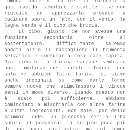
comoda fonte di calore, il fornello a
gas, rapido, semplice e stabile - se non
riuscite ad apprezzarlo provate a
cucinare sopra un falò, con il vento, la
legna verde e il cibo che brucia.
Il cibo, giusto. Se non avesse una
funzione secondaria oltre al
sostentamento, difficilmente saremmo
andati oltre il raccogliere il frumento
selvatico e consumarlo cos
ì come capita.
Già ridurlo in farina sarebbe sembrato
una complicazione inutile. Invece non
solo ne abbiamo fatto farina, ci siamo
anche ingegnati su come darle forme
sempre nuove che stimolassero i cinque
sensi in modo diverso. Quando questo non
è stato più sufficiente, abbiamo
cominciato a mischiarla con altre farine
e altri ingredienti. Non male, per delle
scimmie nude. Un processo simile l'ha
subito il pomodoro, in origine poco più
di una bacca giallastra, ma col tempo