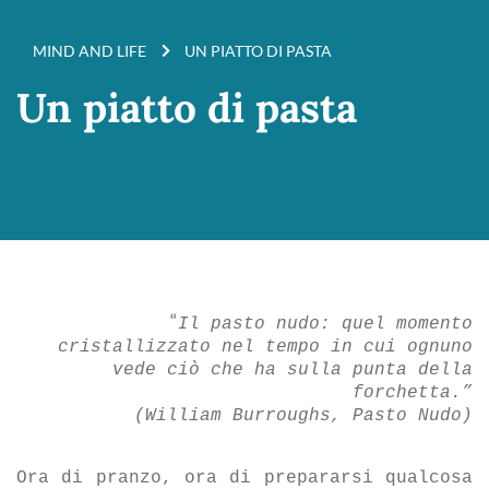
MIND AND LIFE
UN PIATTO DI PASTA
Un piatto di pasta
“
Il pasto nudo: quel momento
cristallizzato nel tempo in cui ognuno
vede ciò che ha sulla punta della
forchetta.”
(William Burroughs, Pasto Nudo)
Ora di pranzo, ora di prepararsi qualcosa