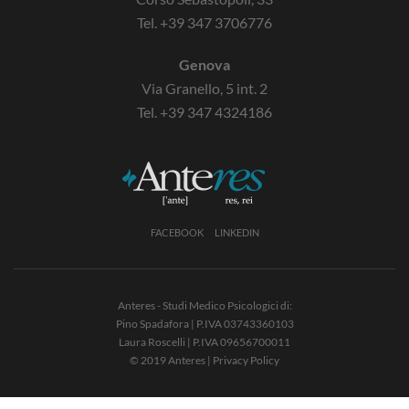
Tel.
+39 347 3706776
Genova
Via Granello, 5 int. 2
Tel.
+39 347 4324186
FACEBOOK
LINKEDIN
Anteres - Studi Medico Psicologici di:
Pino Spadafora | P.IVA 03743360103
Laura Roscelli | P.IVA 09656700011
© 2019 Anteres |
Privacy Policy